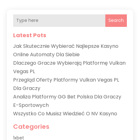
Search
Latest Pots
Jak Skutecznie Wybierać Najlepsze Kasyno
Online Automaty Dla Siebie
Dlaczego Gracze Wybierają Platformę Vulkan
Vegas PL
Przegląd Oferty Platformy Vulkan Vegas PL
Dla Graczy
Analiza Platformy GG Bet Polska Dla Graczy
E-Sportowych
Wszystko Co Musisz Wiedzieć O NV Kasyno
Categories
1xbet