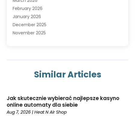
March 2026
Furnace Repaire
February 2026
Gas Furnace
January 2026
Heat N Air Shop
December 2025
Heat Pump Repair
November 2025
Heating
October 2025
Heating & Air Conditioning
September 2025
Heating & Cooling
July 2025
Heating And Air Conditioning
June 2025
Heating Contractor
Similar Articles
May 2025
Heating Installation, Repair & Service
March 2025
HVAC
February 2025
HVAC Contractor
Jak skutecznie wybierać najlepsze kasyno
January 2025
HVAC Manufacturing Companies‎
online automaty dla siebie
December 2024
Maintenance
Aug 7, 2026
|
Heat N Air Shop
November 2024
Mechanical Contractor
October 2024
Nimbnet.com
September 2024
Plumbers