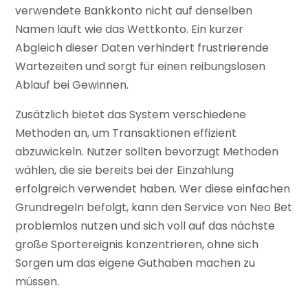
verwendete Bankkonto nicht auf denselben
Namen läuft wie das Wettkonto. Ein kurzer
Abgleich dieser Daten verhindert frustrierende
Wartezeiten und sorgt für einen reibungslosen
Ablauf bei Gewinnen.
Zusätzlich bietet das System verschiedene
Methoden an, um Transaktionen effizient
abzuwickeln. Nutzer sollten bevorzugt Methoden
wählen, die sie bereits bei der Einzahlung
erfolgreich verwendet haben. Wer diese einfachen
Grundregeln befolgt, kann den Service von Neo Bet
problemlos nutzen und sich voll auf das nächste
große Sportereignis konzentrieren, ohne sich
Sorgen um das eigene Guthaben machen zu
müssen.