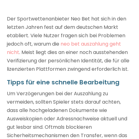
Der Sportwettenanbieter Neo Bet hat sich in den
letzten Jahren fest auf dem deutschen Markt
etabliert. Viele Nutzer fragen sich bei Problemen
jedoch oft, warum die
neo bet auszahlung geht
nicht
. Meist liegt dies an einer noch ausstehenden
Verifizierung der persönlichen Identität, die für alle
lizenzierten Plattformen zwingend erforderlich ist.
Tipps für eine schnelle Bearbeitung
Um Verzögerungen bei der Auszahlung zu
vermeiden, sollten Spieler stets darauf achten,
dass alle hochgeladenen Dokumente wie
Ausweiskopien oder Adressnachweise aktuell und
gut lesbar sind. Oftmals blockieren
Sicherheitsmechanismen den Transfer, wenn das