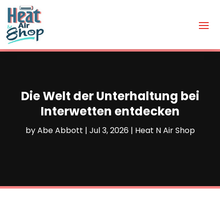
Die Welt der Unterhaltung bei
Interwetten entdecken
by
Abe Abbott
|
Jul 3, 2026
|
Heat N Air Shop