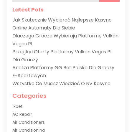
Latest Pots
Jak Skutecznie Wybierać Najlepsze Kasyno
Online Automaty Dla Siebie
Dlaczego Gracze Wybierają Platformę Vulkan
Vegas PL
Przegląd Oferty Platformy Vulkan Vegas PL
Dla Graczy
Analiza Platformy GG Bet Polska Dla Graczy
E-Sportowych
Wszystko Co Musisz Wiedzieć O NV Kasyno
Categories
1xbet
AC Repair
Air Conditioners
Air Conditioning