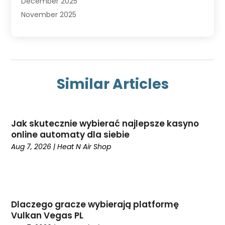
December 2025
Heat Pump Repair
November 2025
Heating
October 2025
Heating & Air Conditioning
September 2025
Heating & Cooling
July 2025
Heating And Air Conditioning
June 2025
Heating Contractor
Similar Articles
May 2025
Heating Installation, Repair & Service
March 2025
HVAC
February 2025
HVAC Contractor
Jak skutecznie wybierać najlepsze kasyno
January 2025
HVAC Manufacturing Companies‎
online automaty dla siebie
December 2024
Maintenance
Aug 7, 2026
|
Heat N Air Shop
November 2024
Mechanical Contractor
October 2024
Nimbnet.com
September 2024
Plumbers
August 2024
Plumbing
Dlaczego gracze wybierają platformę
July 2024
Surfersskin.eu
Vulkan Vegas PL
June 2024
Water Heater