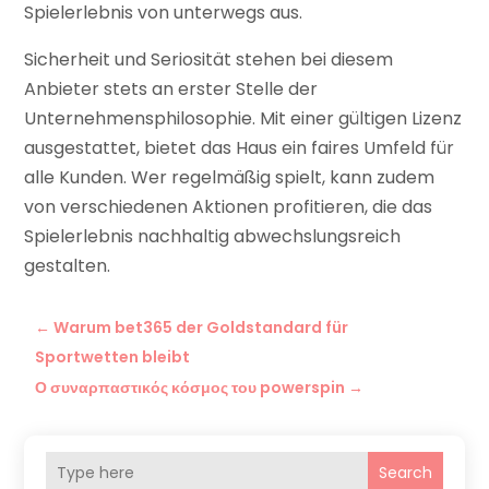
Spielerlebnis von unterwegs aus.
Sicherheit und Seriosität stehen bei diesem
Anbieter stets an erster Stelle der
Unternehmensphilosophie. Mit einer gültigen Lizenz
ausgestattet, bietet das Haus ein faires Umfeld für
alle Kunden. Wer regelmäßig spielt, kann zudem
von verschiedenen Aktionen profitieren, die das
Spielerlebnis nachhaltig abwechslungsreich
gestalten.
←
Warum bet365 der Goldstandard für
Sportwetten bleibt
Ο συναρπαστικός κόσμος του powerspin
→
Search