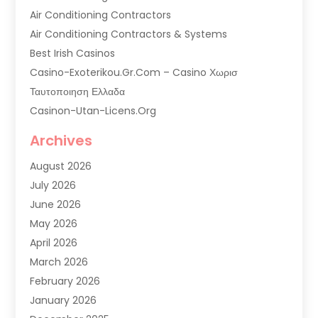
Air Conditioning Contractors
Air Conditioning Contractors & Systems
Best Irish Casinos
Casino-Exoterikou.gr.com – Casino Χωρισ
Ταυτοποιηση Ελλαδα
Casinon-Utan-Licens.org
Commercial AC Services
Archives
Commercial Air Conditioning
August 2026
Commercial Refrigeration
July 2026
Commercial Refrigerator Supplier '
June 2026
Electrical Services
May 2026
Fireplace Store
April 2026
Furnace Repair Service
March 2026
Furnace Repaire
February 2026
Gas Furnace
January 2026
Heat N Air Shop