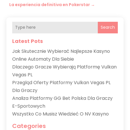
La experiencia definitiva en Pokerstar
→
Search
Latest Pots
Jak Skutecznie Wybierać Najlepsze Kasyno
Online Automaty Dla Siebie
Dlaczego Gracze Wybierają Platformę Vulkan
Vegas PL
Przegląd Oferty Platformy Vulkan Vegas PL
Dla Graczy
Analiza Platformy GG Bet Polska Dla Graczy
E-Sportowych
Wszystko Co Musisz Wiedzieć O NV Kasyno
Categories