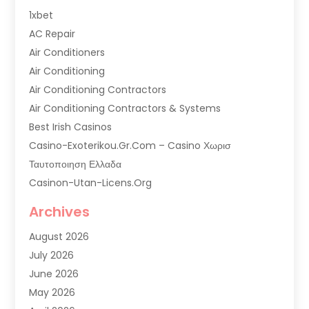
1xbet
AC Repair
Air Conditioners
Air Conditioning
Air Conditioning Contractors
Air Conditioning Contractors & Systems
Best Irish Casinos
Casino-Exoterikou.gr.com – Casino Χωρισ
Ταυτοποιηση Ελλαδα
Casinon-Utan-Licens.org
Commercial AC Services
Archives
Commercial Air Conditioning
August 2026
Commercial Refrigeration
July 2026
Commercial Refrigerator Supplier '
June 2026
Electrical Services
May 2026
Fireplace Store