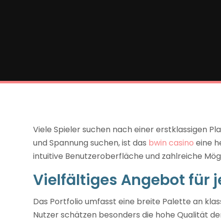
Viele Spieler suchen nach einer erstklassigen P
und Spannung suchen, ist das
bwin casino
eine h
intuitive Benutzeroberfläche und zahlreiche Mögl
Vielfältiges Angebot fü
Das Portfolio umfasst eine breite Palette an kl
Nutzer schätzen besonders die hohe Qualität der 