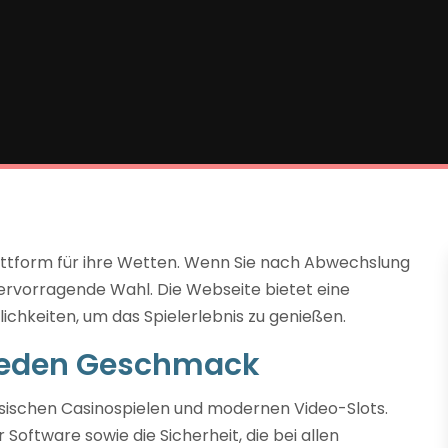
lattform für ihre Wetten. Wenn Sie nach Abwechslung
ervorragende Wahl. Die Webseite bietet eine
ichkeiten, um das Spielerlebnis zu genießen.
r jeden Geschmack
assischen Casinospielen und modernen Video-Slots.
Software sowie die Sicherheit, die bei allen