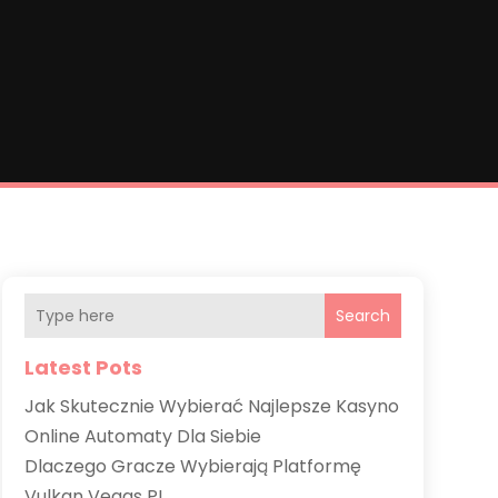
Search
Latest Pots
Jak Skutecznie Wybierać Najlepsze Kasyno
Online Automaty Dla Siebie
Dlaczego Gracze Wybierają Platformę
Vulkan Vegas PL