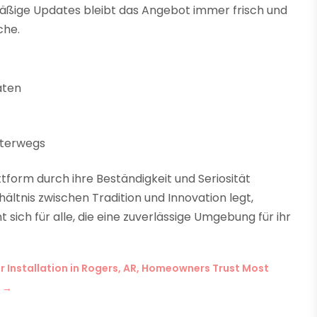
mäßige Updates bleibt das Angebot immer frisch und
che.
aten
nterwegs
tform durch ihre Beständigkeit und Seriosität
ältnis zwischen Tradition und Innovation legt,
 sich für alle, die eine zuverlässige Umgebung für ihr
er Installation in Rogers, AR, Homeowners Trust Most
i
→