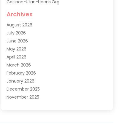
Casinon-Utan-Licens.org
Commercial AC Services
Archives
Commercial Air Conditioning
August 2026
Commercial Refrigeration
July 2026
Commercial Refrigerator Supplier '
June 2026
Electrical Services
May 2026
Fireplace Store
April 2026
Furnace Repair Service
March 2026
Furnace Repaire
February 2026
Gas Furnace
January 2026
Heat N Air Shop
December 2025
Heat Pump Repair
November 2025
Heating
October 2025
Heating & Air Conditioning
September 2025
Heating & Cooling
July 2025
Heating And Air Conditioning
June 2025
Heating Contractor